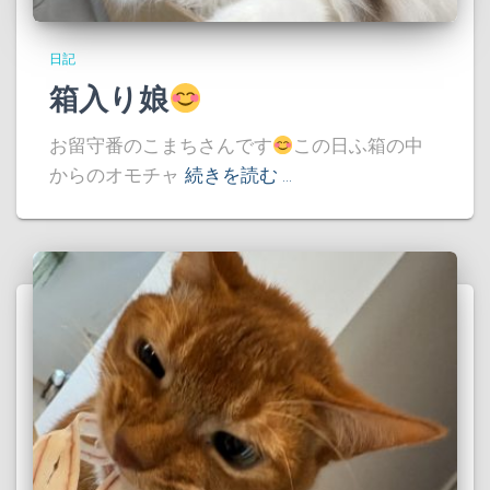
日記
箱入り娘
お留守番のこまちさんです
この日ふ箱の中
からのオモチャ
続きを読む …