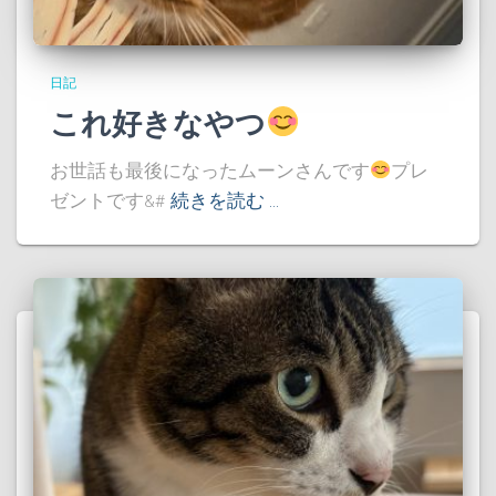
日記
これ好きなやつ
お世話も最後になったムーンさんです
プレ
ゼントです&#
続きを読む …