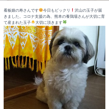
看板娘の寿さんです
今日もビックリ
沢山の玉子が届
きました。コロナ支援の為、熊本の養鶏場さんが大切に育
て産まれた玉子
大切に頂きます