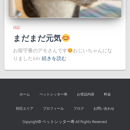
日記
まだまだ元気
お留守番のアモさんです
おじいちゃんにな
りました&#x
続きを読む …
ホーム
ペットシッター寿
お世話内容
料金
対応エリア
プロフィール
ブログ
お問い合わせ
Copyright©
ペットシッター寿
All Rights Reserved.