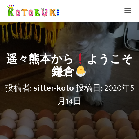
ナ
ビ
ゲ
ー
シ
ョ
ン
遥々熊本から
ようこそ
を
切
鎌倉
り
替
え
投稿者:
sitter-koto
投稿日:
2020年5
月14日