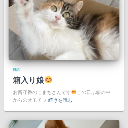
日記
箱入り娘
お留守番のこまちさんです
この日ふ箱の中
からのオモチャ
続きを読む …