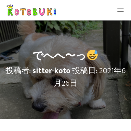
ナ
ビ
ゲ
ー
シ
ョ
ン
でへへ〜っ
を
切
り
投稿者:
sitter-koto
投稿日:
2021年6
替
え
月26日