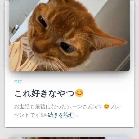
日記
これ好きなやつ
お世話も最後になったムーンさんです
プレ
ゼントです&#
続きを読む …