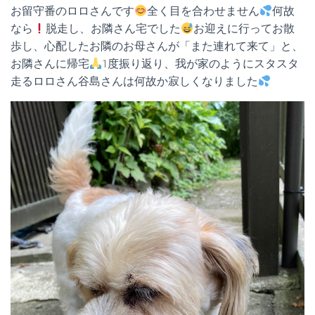
お留守番のロロさんです
全く目を合わせません
何故
なら
脱走し、お隣さん宅でした
お迎えに行ってお散
歩し、心配したお隣のお母さんが「また連れて来て」と、
お隣さんに帰宅
1度振り返り、我が家のようにスタスタ
走るロロさん谷島さんは何故か寂しくなりました