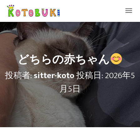
ナ
ビ
ゲ
ー
シ
ョ
ン
どちらの赤ちゃん
を
切
り
投稿者:
sitter-koto
投稿日:
2026年5
替
え
月5日