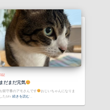
日記
まだまだ元気
お留守番のアモさんです
おじいちゃんになりま
した&#x
続きを読む …