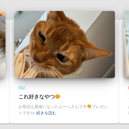
日記
これ好きなやつ
お世話も最後になったムーンさんです
プレゼン
トです&#
続きを読む …