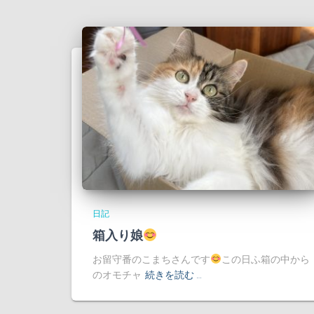
日記
箱入り娘
お留守番のこまちさんです
この日ふ箱の中から
のオモチャ
続きを読む …