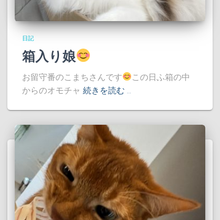
日記
箱入り娘
お留守番のこまちさんです
この日ふ箱の中
からのオモチャ
続きを読む …