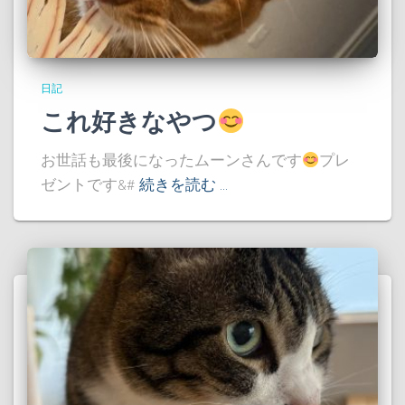
日記
これ好きなやつ
お世話も最後になったムーンさんです
プレ
ゼントです&#
続きを読む …