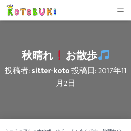
ナ
ビ
ゲ
ー
シ
ョ
ン
秋晴れ
お散歩
を
切
り
投稿者:
sitter-koto
投稿日:
2017年11
替
え
月2日