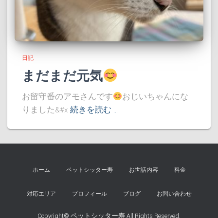
日記
まだまだ元気
お留守番のアモさんです
おじいちゃんにな
りました&#x
続きを読む …
ホーム
ペットシッター寿
お世話内容
料金
対応エリア
プロフィール
ブログ
お問い合わせ
Copyright©
ペットシッター寿
All Rights Reserved.