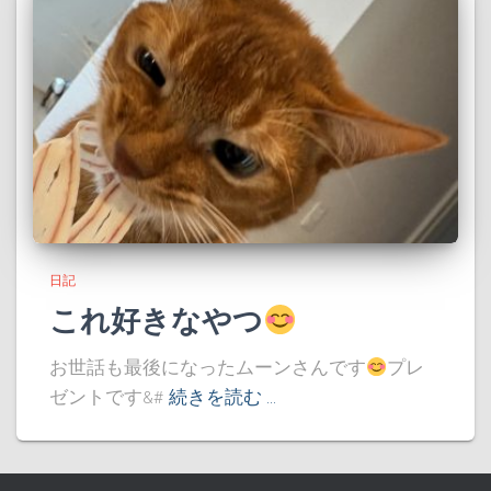
日記
これ好きなやつ
お世話も最後になったムーンさんです
プレ
ゼントです&#
続きを読む …