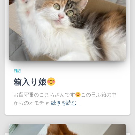
日記
箱入り娘
お留守番のこまちさんです
この日ふ箱の中
からのオモチャ
続きを読む …