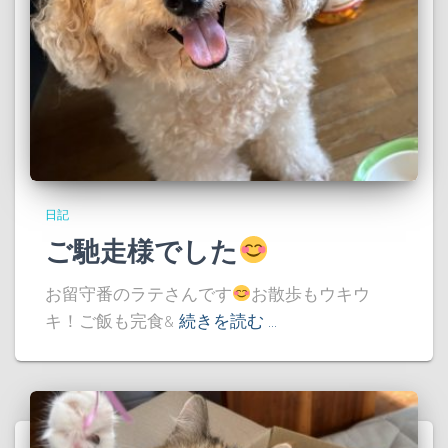
日記
ご馳走様でした
お留守番のラテさんです
お散歩もウキウ
キ！ご飯も完食&
続きを読む …