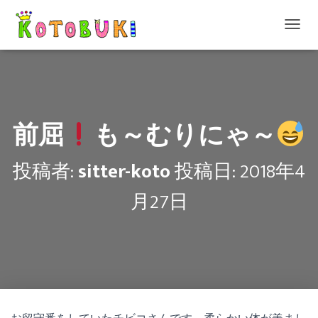
ナ
ビ
ゲ
ー
シ
ョ
ン
前屈
も～むりにゃ～
を
切
り
投稿者:
sitter-koto
投稿日:
2018年4
替
え
月27日