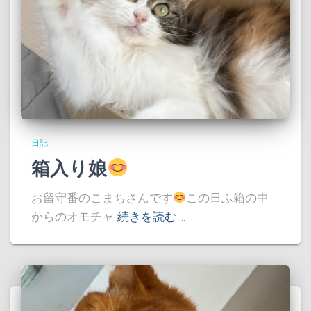
日記
箱入り娘
お留守番のこまちさんです
この日ふ箱の中
からのオモチャ
続きを読む …