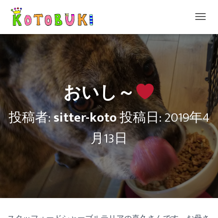
ナ
ビ
ゲ
ー
シ
ョ
ン
おいし～
を
切
り
投稿者:
sitter-koto
投稿日:
2019年4
替
え
月13日