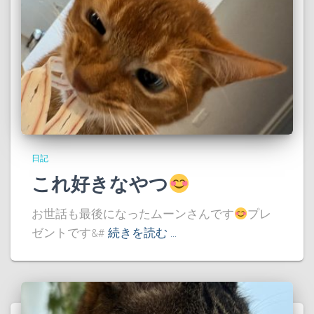
日記
これ好きなやつ
お世話も最後になったムーンさんです
プレ
ゼントです&#
続きを読む …